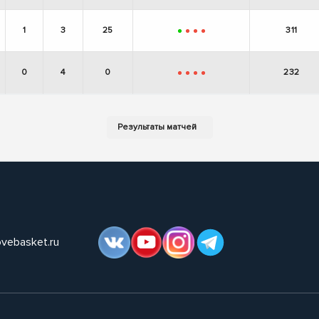
1
3
25
311
+
-
-
-
0
4
0
232
-
-
-
-
ovebasket.ru