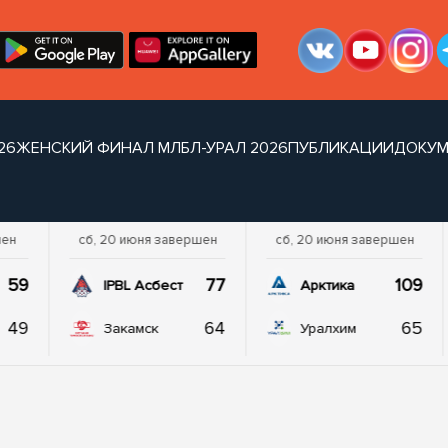
26
ЖЕНСКИЙ ФИНАЛ МЛБЛ-УРАЛ 2026
ПУБЛИКАЦИИ
ДОКУМ
шен
сб, 20 июня завершен
сб, 20 июня завершен
59
77
109
IPBL Асбест
Арктика
49
64
65
Закамск
Уралхим