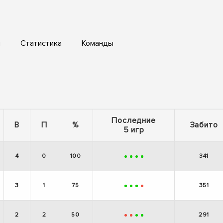
ы
Статистика
Команды
Последние
В
П
%
Забито
5 игр
4
0
100
341
+
+
+
+
3
1
75
351
+
+
+
-
2
2
50
291
-
-
+
+