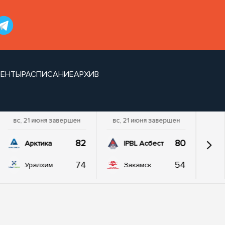
ЕНТЫ
РАСПИСАНИЕ
АРХИВ
вс, 21 июня завершен
вс, 21 июня завершен
82
80
Арктика
IPBL Асбест
74
54
Уралхим
Закамск