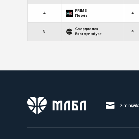
PRIME
4
4
Пермь
Свердловск
5
4
Екатеринбург
zimin@il